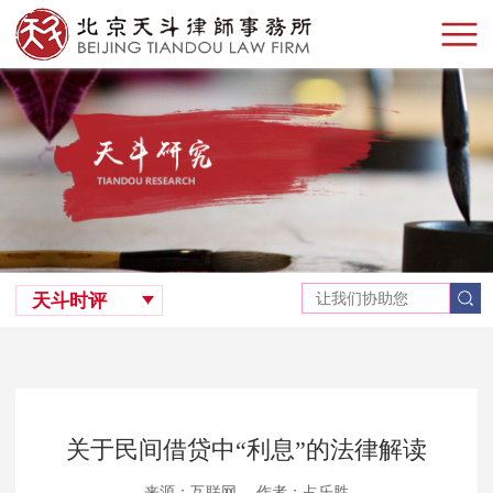
天斗时评
关于民间借贷中“利息”的法律解读
来源：互联网
作者：占乐胜