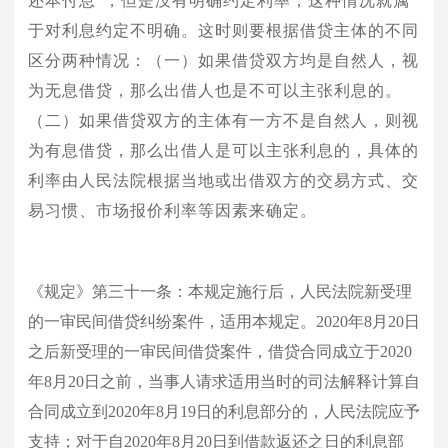
还本付息”，但是没有明确约定利率，这种情况就属
于对利息约定不明确。这时则要根据借贷主体的不同
区分两种情况：（一）如果借贷双方均是自然人，视
为无息借贷，那么出借人也是不可以主张利息的。
（二）如果借贷双方的主体有一方不是自然人，则视
为有息借贷，那么出借人是可以主张利息的，具体的
利率由人民法院根据当地或出借双方的交易方式、交
易习惯、市场报价利率等因素来确定。
《规定》
第三十一条
：
本规定施行后，人民法院新受理
的一审民间借贷纠纷案件，适用本规定。
2020年8月20日
之后新受理的一审民间借贷案件，借贷合同成立于2020
年8月20日之前，当事人请求适用当时的司法解释计算自
合同成立到2020年8月19日的利息部分的，人民法院应予
支持；对于自2020年8月20日到借款返还之日的利息部