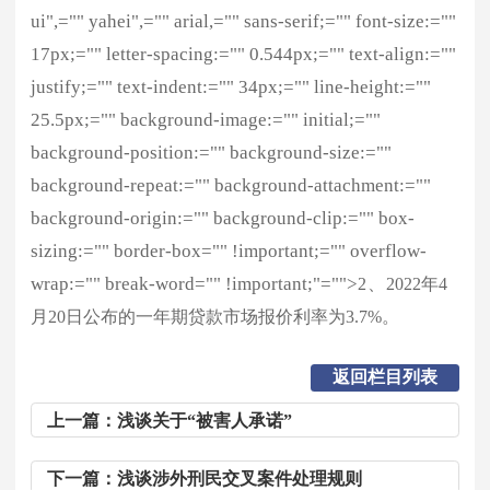
ui",="" yahei",="" arial,="" sans-serif;="" font-size:=""
17px;="" letter-spacing:="" 0.544px;="" text-align:=""
justify;="" text-indent:="" 34px;="" line-height:=""
25.5px;="" background-image:="" initial;=""
background-position:="" background-size:=""
background-repeat:="" background-attachment:=""
background-origin:="" background-clip:="" box-
sizing:="" border-box="" !important;="" overflow-
wrap:="" break-word="" !important;"="">
2、
2022年4
月20日
公布的一年期
贷款市场报价利率为
3.7%
。
返回栏目列表
上一篇：浅谈关于“被害人承诺”
下一篇：浅谈涉外刑民交叉案件处理规则