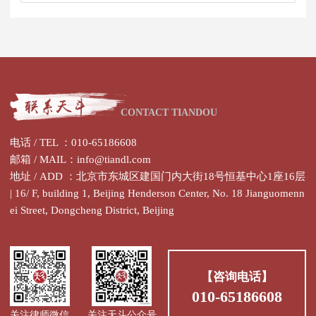
CONTACT TIANDOU
电话 / TEL ：010-65186608
邮箱 / MAIL：info@tiandl.com
地址 / ADD ：北京市东城区建国门内大街18号恒基中心1座16层
| 16/ F, building 1, Beijing Henderson Center, No. 18 Jianguomenn
ei Street, Dongcheng District, Beijing
【咨询电话】
010-65186608
关注律师微信
关注天斗公众号